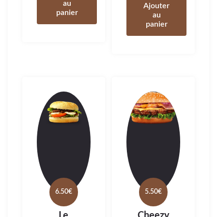
au
Ajouter
panier
au
panier
6.50
€
5.50
€
Le
Cheezy