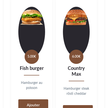
5.00
€
6.00
€
Fish burger
Country
Max
Hamburger au
poisson
Hamburger steak
rösti cheddar
Ajouter