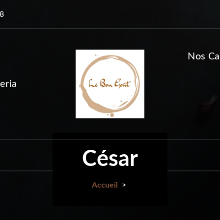
38
Nos Ca
eria
César
Accueil
>