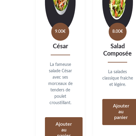
9.00
€
8.00
€
César
Salad
Composée
La fameuse
salade César
La salades
avec ses
classique fraiche
morceaux de
et légère.
tenders de
poulet
croustillant.
Ajouter
au
panier
Ajouter
au
panier