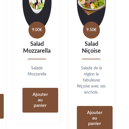
9.00
€
9.50
€
Salad
Salad
Mozzarella
Niçoise
Salade
Salade de la
Mozzarella
région la
fabuleuse
Niçoise avec ses
anchois.
Ajouter
au
panier
Ajouter
au
panier